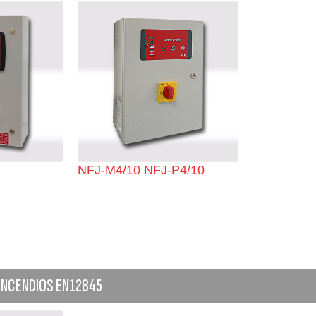
NFJ-M4/10 NFJ-P4/10
INCENDIOS EN12845