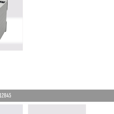
N12845