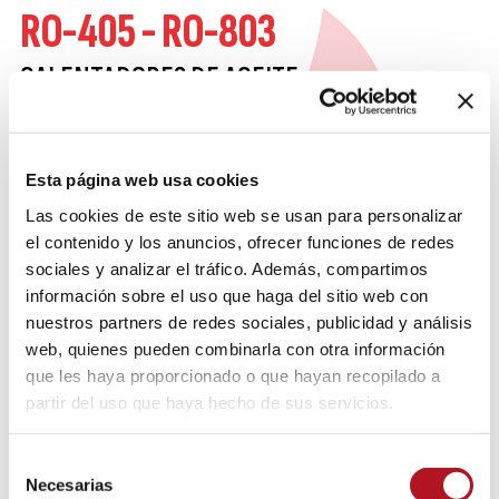
RO-405 - RO-803
CALENTADORES DE ACEITE
Calentadores en contacto con el cárter de aceite de
350W y 700W que impiden que la temperatura del
Esta página web usa cookies
aceite descienda por debajo de un valor
Las cookies de este sitio web se usan para personalizar
determinado. Dicho valor se mantiene por medio
el contenido y los anuncios, ofrecer funciones de redes
de un termostato interno.
sociales y analizar el tráfico. Además, compartimos
información sobre el uso que haga del sitio web con
FUNCIONES DISTINTIVAS
nuestros partners de redes sociales, publicidad y análisis
web, quienes pueden combinarla con otra información
que les haya proporcionado o que hayan recopilado a
DATOS DE IDENTIFICACIÓN
partir del uso que haya hecho de sus servicios.
Selección
Necesarias
de