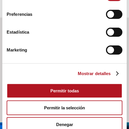
consentimiento
Preferencias
Estadística
DOWNLOAD
Marketing
Documents
Manual de uso e instrucción RO-405 - RO-803
Mostrar detalles
Please login to download
Permitir todas
Permitir la selección
Denegar