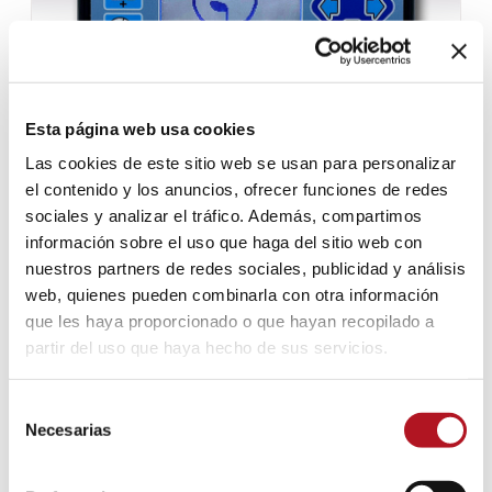
Esta página web usa cookies
Las cookies de este sitio web se usan para personalizar
el contenido y los anuncios, ofrecer funciones de redes
sociales y analizar el tráfico. Además, compartimos
información sobre el uso que haga del sitio web con
CEM-139
nuestros partners de redes sociales, publicidad y análisis
web, quienes pueden combinarla con otra información
que les haya proporcionado o que hayan recopilado a
partir del uso que haya hecho de sus servicios.
DISPOSITIVOS DE PROTECCIÓN PARA MOTOBOMBAS
Selección
DE RIEGO
Necesarias
de
consentimiento