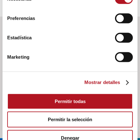
consentimiento
Preferencias
DOWNLOAD
Estadística
Marketing
Documents
Manual de uso e instrucción NFE-920/10 - NFE-
Mostrar detalles
921/10
Please login to download
Permitir todas
Permitir la selección
Denegar