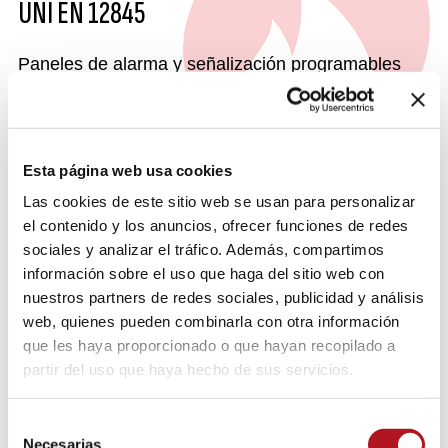
UNI EN 12845
Paneles de alarma y señalización programables
según la composición de la estación antiincendios
y conectables a los de recolección de datos con
línea RS-485. Solo compatible con sistemas que
montan estas unidades de control: C-12845-485,
Esta página web usa cookies
CEA-12845-485, C-SMART12845 o CEA-
Las cookies de este sitio web se usan para personalizar
SMART12845.
el contenido y los anuncios, ofrecer funciones de redes
sociales y analizar el tráfico. Además, compartimos
información sobre el uso que haga del sitio web con
FUNCIONES DISTINTIVAS
nuestros partners de redes sociales, publicidad y análisis
web, quienes pueden combinarla con otra información
que les haya proporcionado o que hayan recopilado a
DATOS DE IDENTIFICACI�N
partir del uso que haya hecho de sus servicios.
Selección
Necesarias
de