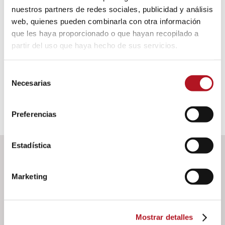
nuestros partners de redes sociales, publicidad y análisis
web, quienes pueden combinarla con otra información
FUNCIONES DISTINTIVAS
que les haya proporcionado o que hayan recopilado a
partir del uso que haya hecho de sus servicios.
DATOS DE IDENTIFICACIÓN
Selección
Necesarias
de
consentimiento
Preferencias
Estadística
DOWNLOAD
Marketing
Documents
Mostrar detalles