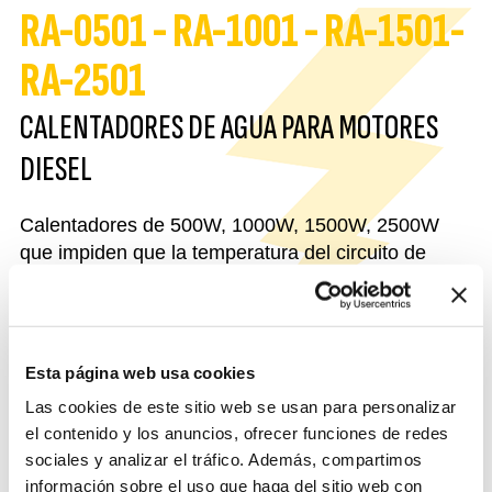
RA-0501 - RA-1001 - RA-1501-
RA-2501
CALENTADORES DE AGUA PARA MOTORES
DIESEL
Calentadores de 500W, 1000W, 1500W, 2500W
que impiden que la temperatura del circuito de
enfriamiento descienda por debajo de un valor
determinado. Dicho valor se regula mediante un
termostato interno. Hecho de un cuerpo de
aluminio resistente, cataforesis pintado, por lo que
Esta página web usa cookies
es resistente a los componentes químicos del
Las cookies de este sitio web se usan para personalizar
líquido refrigerante. La circulación del agua se
el contenido y los anuncios, ofrecer funciones de redes
produce con base en el principio del termosifón.
sociales y analizar el tráfico. Además, compartimos
Provistos de conexión con agujero de ½" BSP.
información sobre el uso que haga del sitio web con