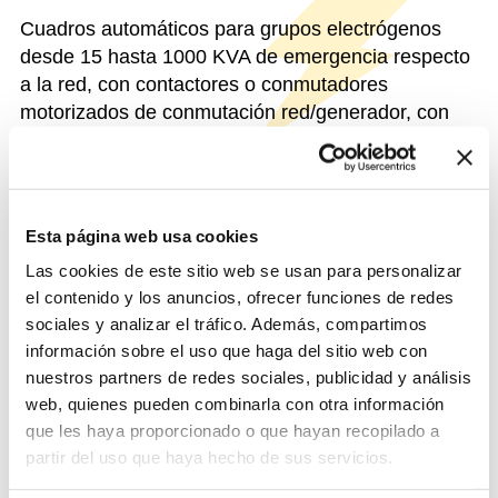
Cuadros automáticos para grupos electrógenos
desde 15 hasta 1000 KVA de emergencia respecto
a la red, con contactores o conmutadores
motorizados de conmutación red/generador, con
unidad de control CAM-405 con instrumentos
digitales, indicaciones y avisos en diferentes
idiomas en la pantalla LCD, con Bus CAN (SAE
J1939) y con varias conexiones serie para control
Esta página web usa cookies
remoto y cargador automático de baterías CBS-031
Las cookies de este sitio web se usan para personalizar
o CBS-061.
el contenido y los anuncios, ofrecer funciones de redes
sociales y analizar el tráfico. Además, compartimos
información sobre el uso que haga del sitio web con
FUNCIONES DISTINTIVAS
nuestros partners de redes sociales, publicidad y análisis
web, quienes pueden combinarla con otra información
que les haya proporcionado o que hayan recopilado a
DATOS DE IDENTIFICACIÓN
partir del uso que haya hecho de sus servicios.