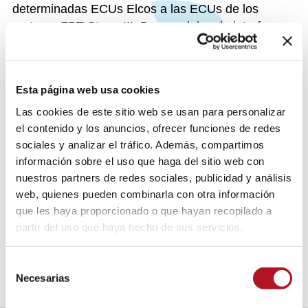
determinadas ECUs Elcos a las ECUs de los
motores FPT Stage III. Dos modelos de interfaz
están disponibles, 12V y 24V, dependiendo del
voltaje de la batería del motor.
Esta página web usa cookies
MOTORES SOPORTADOS
Las cookies de este sitio web se usan para personalizar
el contenido y los anuncios, ofrecer funciones de redes
sociales y analizar el tráfico. Además, compartimos
CENTRALITAS ELCOS COMPATIBLES
información sobre el uso que haga del sitio web con
nuestros partners de redes sociales, publicidad y análisis
web, quienes pueden combinarla con otra información
DATOS DE IDENTIFICACIÓN
que les haya proporcionado o que hayan recopilado a
partir del uso que haya hecho de sus servicios.
Selección
Necesarias
de
consentimiento