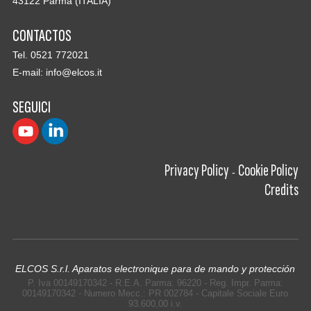
43122 Parma (ITALIA)
CONTACTOS
Tel. 0521 772021
E-mail:
info@elcos.it
SEGUICI
Privacy Policy
Cookie Policy
-
Credits
ELCOS S.r.l. Aparatos electronique para de mando y protección
P. Iva 00149170342 - R.E.A. Parma: 96220 - Reg. Impr. Parma:
00149170342 - Numero Mecc.: PR 002784 - Capitale Sociale Euro
93.600,00 i.v.