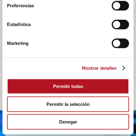
Preferencias
DOWNLOAD
Estadística
Marketing
Documents
Manual de uso e instrucción IFP-3
Please login to download
Mostrar detalles
Permitir todas
Permitir la selección
Denegar