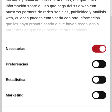
información sobre el uso que haga del sitio web con
nuestros partners de redes sociales, publicidad y análisis
web, quienes pueden combinarla con otra información
que les haya proporcionado o que hayan recopilado a
partir del uso que haya hecho de sus servicios.
DOWNLOAD
Selección
Necesarias
de
CAD
consentimiento
3D, formato .STEP
Preferencias
Please login to download
Estadística
Documents
Marketing
Manual de uso e instrucción CEM-139