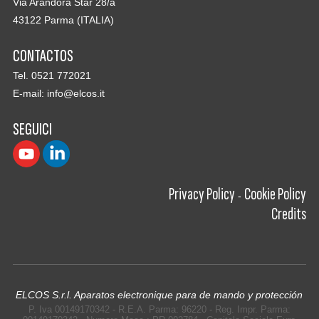
Via Arandora Star 28/a
43122 Parma (ITALIA)
CONTACTOS
Tel. 0521 772021
E-mail:
info@elcos.it
SEGUICI
Privacy Policy
Cookie Policy
-
Credits
ELCOS S.r.l. Aparatos electronique para de mando y protección
P. Iva 00149170342 - R.E.A. Parma: 96220 - Reg. Impr. Parma: