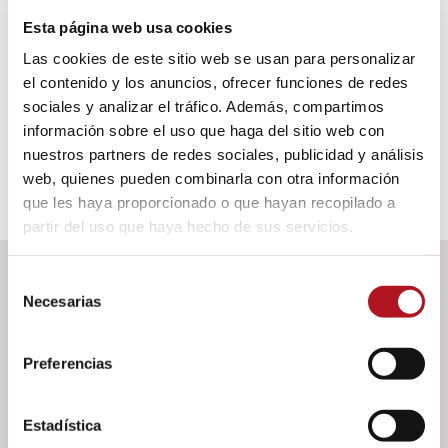
terminales de contacto de reserva e indicación de
nivel.
Esta página web usa cookies
Las cookies de este sitio web se usan para personalizar
el contenido y los anuncios, ofrecer funciones de redes
DATOS DE IDENTIFICACIÓN
sociales y analizar el tráfico. Además, compartimos
información sobre el uso que haga del sitio web con
nuestros partners de redes sociales, publicidad y análisis
web, quienes pueden combinarla con otra información
que les haya proporcionado o que hayan recopilado a
partir del uso que haya hecho de sus servicios.
Selección
DOWNLOAD
Necesarias
de
consentimiento
Preferencias
Documents
Estadística
Manual de uso e instrucción GAR 15/62
Please login to download