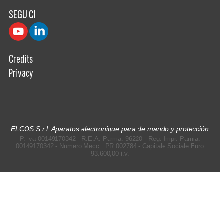
SEGUICI
Credits
Privacy
ELCOS S.r.l. Aparatos electronique para de mando y protección
P. Iva 00149170342 - R.E.A. Parma: 96220 - Reg. Impr. Parma:
00149170342 - Numero Mecc.: PR 002784 - Capitale Sociale Euro
93.600,00 i.v.