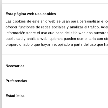
Esta página web usa cookies
Las cookies de este sitio web se usan para personalizar el c
ofrecer funciones de redes sociales y analizar el tráfico. 
información sobre el uso que haga del sitio web con nuestros
publicidad y análisis web, quienes pueden combinarla con ot
proporcionado o que hayan recopilado a partir del uso que h
PRIVACY POLICY
Policy ex artt. 13-14 Reg.to UE 2016/679
released by Elcos srl
Selección
Necesarias
After reading the
privacy policy
, the user
de
agree to the processing of his data for the
consentimiento
purposes and according to the methods
Preferencias
indicated in the policy.
*
PRIVACY
Estadística