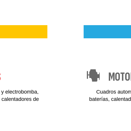
S
MOTO
 y electrobomba,
Cuadros automá
, calentadores de
baterías, calenta