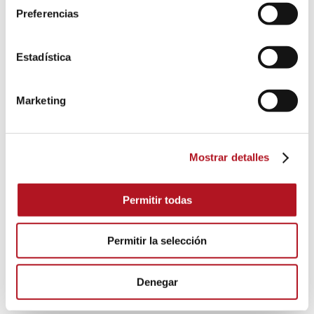
Preferencias
GRUPOS ANTIINCENDIOS
Estadística
Marketing
Cuadros automáticos para motobomba diésel y
electrobomba, centralitas de control, cargadores
de baterías, calentadores de agua y aceite
Mostrar detalles
DESCARGA DEL CATÁLOGO
Permitir todas
GRUPOS ANTIINCENDIOS
Permitir la selección
Denegar