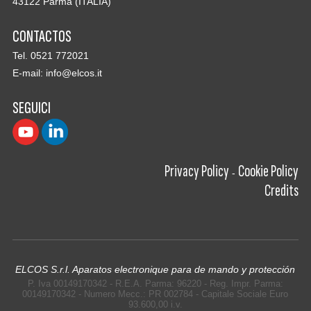
43122 Parma (ITALIA)
CONTACTOS
Tel. 0521 772021
E-mail:
info@elcos.it
SEGUICI
Privacy Policy
Cookie Policy
-
Credits
ELCOS S.r.l. Aparatos electronique para de mando y protección
P. Iva 00149170342 - R.E.A. Parma: 96220 - Reg. Impr. Parma:
00149170342 - Numero Mecc.: PR 002784 - Capitale Sociale Euro
93.600,00 i.v.