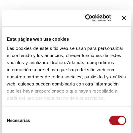
MOTOBOMBA DE
Esta página web usa cookies
IRRIGACIÓN
Las cookies de este sitio web se usan para personalizar
el contenido y los anuncios, ofrecer funciones de redes
Centralitas de control local y vía gsm-módem,
sociales y analizar el tráfico. Además, compartimos
información sobre el uso que haga del sitio web con
centralitas de regulación de presión de la
nuestros partners de redes sociales, publicidad y análisis
bomba, actuadores y accesorios
web, quienes pueden combinarla con otra información
que les haya proporcionado o que hayan recopilado a
DESCARGA DEL CATÁLOGO
partir del uso que haya hecho de sus servicios.
MOTOBOMBA DE IRRIGACIÓN
Selección
Necesarias
de
consentimiento