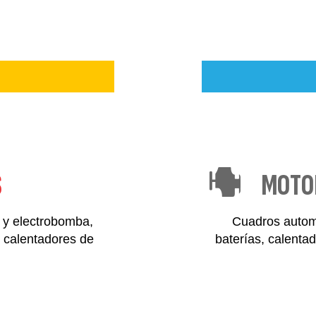
S
MOTO
 y electrobomba,
Cuadros automá
, calentadores de
baterías, calenta