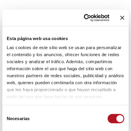
MOTOBOMBA DE
Esta página web usa cookies
IRRIGACIÓN
Las cookies de este sitio web se usan para personalizar
el contenido y los anuncios, ofrecer funciones de redes
Centralitas de control local y vía gsm-módem,
sociales y analizar el tráfico. Además, compartimos
información sobre el uso que haga del sitio web con
centralitas de regulación de presión de la
nuestros partners de redes sociales, publicidad y análisis
bomba, actuadores y accesorios
web, quienes pueden combinarla con otra información
que les haya proporcionado o que hayan recopilado a
DESCARGA DEL CATÁLOGO
partir del uso que haya hecho de sus servicios.
MOTOBOMBA DE IRRIGACIÓN
Selección
Necesarias
de
consentimiento