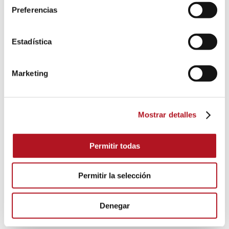
Preferencias
GRUPOS ANTIINCENDIOS
Estadística
Marketing
Cuadros automáticos para motobomba diésel y
electrobomba, centralitas de control, cargadores
de baterías, calentadores de agua y aceite
Mostrar detalles
DESCARGA DEL CATÁLOGO
Permitir todas
GRUPOS ANTIINCENDIOS
Permitir la selección
Denegar