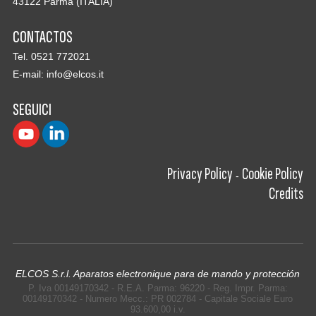
43122 Parma (ITALIA)
CONTACTOS
Tel. 0521 772021
E-mail:
info@elcos.it
SEGUICI
Privacy Policy
Cookie Policy
-
Credits
ELCOS S.r.l. Aparatos electronique para de mando y protección
P. Iva 00149170342 - R.E.A. Parma: 96220 - Reg. Impr. Parma:
00149170342 - Numero Mecc.: PR 002784 - Capitale Sociale Euro
93.600,00 i.v.