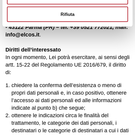
richiedere ulteriori informazioni potrà rivolgersi al
Titolare del Trattamento
ELCOS s.r.l.
, con sede
Rifiuta
legale e del trattamento in
Via Arandora Star 28/a
- 43122 Parma (PR) – tel. +39 0521 772021, mail:
info@elcos.it
.
Diritti dell’interessato
In ogni momento, Lei potrà esercitare, ai sensi degli
artt. 15-22 del Regolamento UE 2016/679, il diritto
di:
chiedere la conferma dell’esistenza o meno di
propri dati personali e, in caso positivo, ottenere
l’accesso ai dati personali ed alle informazioni
indicate al punto b) che segue;
ottenere le indicazioni circa le finalità del
trattamento, le categorie dei dati personali, i
destinatari o le categorie di destinatari a cui i dati