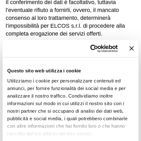
Il conferimento dei dati è facoltativo, tuttavia
l’eventuale rifiuto a fornirli, ovvero, il mancato
consenso al loro trattamento, determinerà
l’impossibilità per ELCOS s.r.l. di procedere alla
completa erogazione dei servizi offerti.
Ambito di comunicazione e diffusione
I dati raccolti non saranno diffusi; i dati personali, in
relazione alle finalità di cui sopra,
potranno essere
Questo sito web utilizza i cookie
comunicati
alle seguenti
categorie di destinatari
:
Utilizziamo i cookie per personalizzare contenuti ed
consulenti esterni alla società incaricati di
annunci, per fornire funzionalità dei social media e per
operazioni di elaborazione e/o consulenza per i
analizzare il nostro traffico. Condividiamo inoltre
sostituiti d’imposta;
informazioni sul modo in cui utilizzi il nostro sito con i
soggetti pubblici a cui i dati devono essere
nostri partner che si occupano di analisi dei dati web,
comunicati per legge (enti previdenziali ed
pubblicità e social media, i quali potrebbero combinarle
assistenziali, uffici finanziari, etc.);
con altre informazioni che hai fornito loro o che hanno
società controllanti, controllate e collegate alle
raccolto dal tuo utilizzo dei loro servizi.