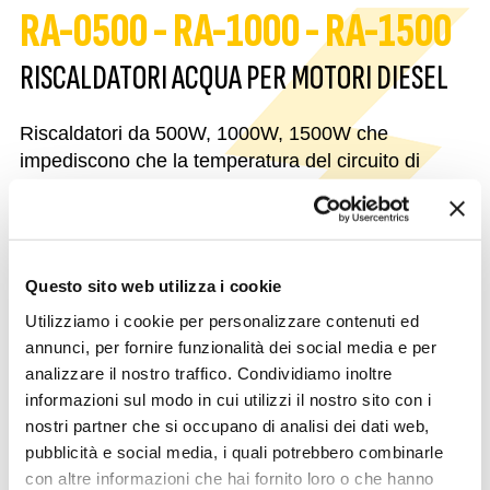
RA-0500 - RA-1000 - RA-1500
RISCALDATORI ACQUA PER MOTORI DIESEL
Riscaldatori da 500W, 1000W, 1500W che
impediscono che la temperatura del circuito di
raffreddamento scenda al di sotto di un certo
valore. Tale valore è regolato da un termostato
interno. Realizzati in un solido corpo di alluminio
verniciato a cataforesi che lo rende resistente ai
Questo sito web utilizza i cookie
componenti chimici del liquido di raffreddamento.
Utilizziamo i cookie per personalizzare contenuti ed
La circolazione dell'acqua, avviene con il principio
annunci, per fornire funzionalità dei social media e per
del termosifone. Dotati di connessione con
analizzare il nostro traffico. Condividiamo inoltre
"portagomma".
informazioni sul modo in cui utilizzi il nostro sito con i
nostri partner che si occupano di analisi dei dati web,
FUNZIONI DISTINTIVE
pubblicità e social media, i quali potrebbero combinarle
con altre informazioni che hai fornito loro o che hanno