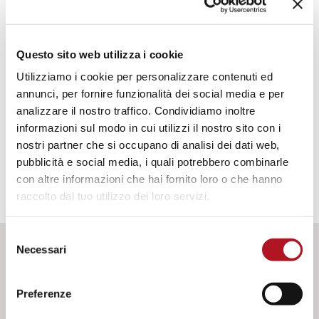
Relè di sovra-velocità da segnale del pick-up.
Questo sito web utilizza i cookie
FUNZIONAMENTO
Utilizziamo i cookie per personalizzare contenuti ed
annunci, per fornire funzionalità dei social media e per
analizzare il nostro traffico. Condividiamo inoltre
DATI TECNICI
informazioni sul modo in cui utilizzi il nostro sito con i
nostri partner che si occupano di analisi dei dati web,
pubblicità e social media, i quali potrebbero combinarle
con altre informazioni che hai fornito loro o che hanno
raccolto dal tuo utilizzo dei loro servizi.
Selezione
Necessari
del
DOWNLOAD
consenso
Preferenze