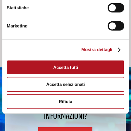
Documenti
Statistiche
Manuale d'uso e istruzione DRV-100
Effettua il login per scaricare
Marketing
Mostra dettagli
Accetta tutti
Accetta selezionati
Rifiuta
HAI BISOGNO DI ULTERIORI
INFORMAZIONI?