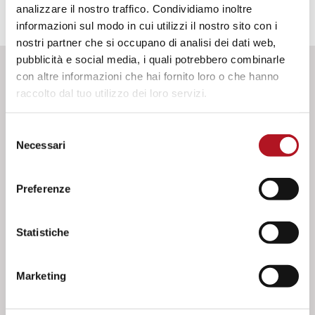
analizzare il nostro traffico. Condividiamo inoltre
informazioni sul modo in cui utilizzi il nostro sito con i
nostri partner che si occupano di analisi dei dati web,
pubblicità e social media, i quali potrebbero combinarle
con altre informazioni che hai fornito loro o che hanno
DOWNLOAD
raccolto dal tuo utilizzo dei loro servizi.
Selezione
Necessari
CAD
del
consenso
3D, formato .STEP
Preferenze
Effettua il login per scaricare
Statistiche
Documenti
Marketing
Manuale d'uso e istruzione CEM-139