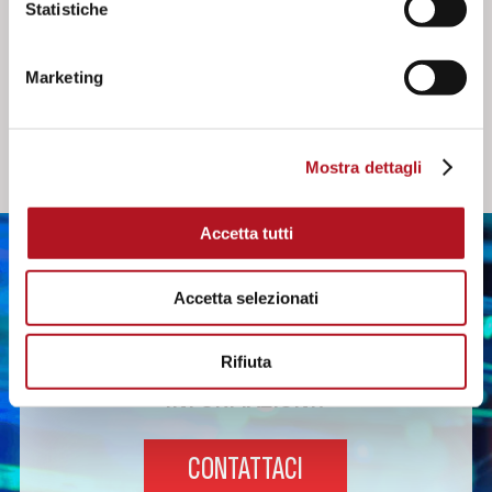
Statistiche
Manuale d'uso e istruzione TPA-300
Effettua il login per scaricare
Marketing
Mostra dettagli
Accetta tutti
Accetta selezionati
HAI BISOGNO DI ULTERIORI
Rifiuta
INFORMAZIONI?
CONTATTACI