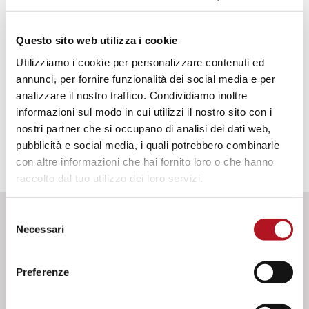
permettere alla centralina di monitorare la
pressione in uscita, adatto sia per l'acqua che per i
Questo sito web utilizza i cookie
liquami.
Utilizziamo i cookie per personalizzare contenuti ed
annunci, per fornire funzionalità dei social media e per
DATI IDENTIFICATIVI
analizzare il nostro traffico. Condividiamo inoltre
informazioni sul modo in cui utilizzi il nostro sito con i
nostri partner che si occupano di analisi dei dati web,
pubblicità e social media, i quali potrebbero combinarle
con altre informazioni che hai fornito loro o che hanno
raccolto dal tuo utilizzo dei loro servizi.
Selezione
Necessari
DOWNLOAD
del
consenso
Preferenze
Documenti