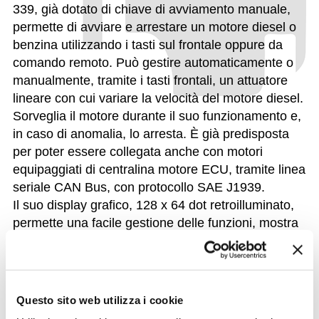
339, già dotato di chiave di avviamento manuale,
permette di avviare e arrestare un motore diesel o
benzina utilizzando i tasti sul frontale oppure da
comando remoto. Può gestire automaticamente o
manualmente, tramite i tasti frontali, un attuatore
lineare con cui variare la velocità del motore diesel.
Sorveglia il motore durante il suo funzionamento e,
in caso di anomalia, lo arresta. È già predisposta
per poter essere collegata anche con motori
equipaggiati di centralina motore ECU, tramite linea
seriale CAN Bus, con protocollo SAE J1939.
Il suo display grafico, 128 x 64 dot retroilluminato,
permette una facile gestione delle funzioni, mostra
pop-up che indicano in modo chiaro lo stato del
diesel e visualizzando testi ed icone indica
anomalie, preallarmi o altre segnalazioni del
motore. La centralina è dotata di porte seriali e
Questo sito web utilizza i cookie
USB adatte al collegamento per effettuare il