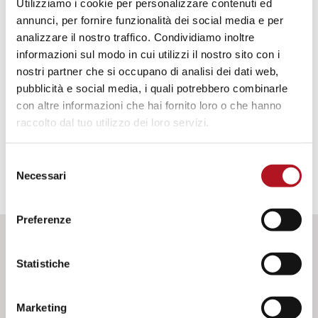
Utilizziamo i cookie per personalizzare contenuti ed
controllo remoto.
annunci, per fornire funzionalità dei social media e per
analizzare il nostro traffico. Condividiamo inoltre
informazioni sul modo in cui utilizzi il nostro sito con i
FUNZIONI DISTINTIVE
nostri partner che si occupano di analisi dei dati web,
pubblicità e social media, i quali potrebbero combinarle
con altre informazioni che hai fornito loro o che hanno
DATI IDENTIFICATIVI
raccolto dal tuo utilizzo dei loro servizi.
Selezione
Necessari
del
consenso
Preferenze
DOWNLOAD
Statistiche
Marketing