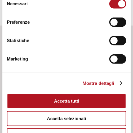
Necessari
del
consenso
Preferenze
Statistiche
DOWNLOAD
Marketing
Documenti
Manuale d'uso e istruzione CEM-250/10
Mostra dettagli
Effettua il login per scaricare
Accetta tutti
Accetta selezionati