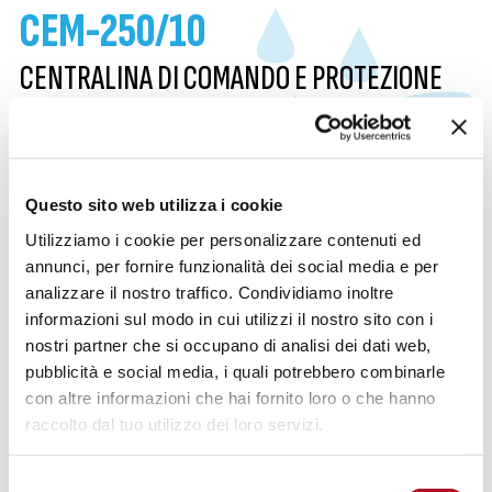
CEM-250/10
CENTRALINA DI COMANDO E PROTEZIONE
MOTOPOMPA IRRIGAZIONE
Questo sito web utilizza i cookie
Questo prodotto non è più disponibile.
Utilizziamo i cookie per personalizzare contenuti ed
annunci, per fornire funzionalità dei social media e per
Siamo a disposizione per suggerire eventuali
analizzare il nostro traffico. Condividiamo inoltre
prodotti sostitutivi compatibili.
informazioni sul modo in cui utilizzi il nostro sito con i
nostri partner che si occupano di analisi dei dati web,
pubblicità e social media, i quali potrebbero combinarle
CONTATTACI PER INFORMAZIONI
con altre informazioni che hai fornito loro o che hanno
raccolto dal tuo utilizzo dei loro servizi.
Selezione