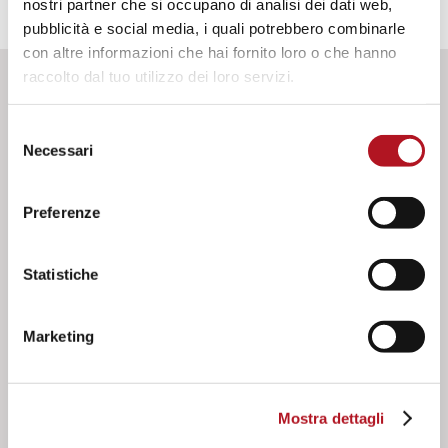
nostri partner che si occupano di analisi dei dati web,
pubblicità e social media, i quali potrebbero combinarle
con altre informazioni che hai fornito loro o che hanno
raccolto dal tuo utilizzo dei loro servizi.
DOWNLOAD
Selezione
Necessari
del
consenso
CAD
Preferenze
3D, formato .STEP
Effettua il login per scaricare
Statistiche
Marketing
Documenti
Manuale d'uso e istruzione CEP-090
Effettua il login per scaricare
Mostra dettagli