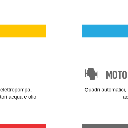
MOTOR
 elettropompa,
Quadri automatici, c
atori acqua e olio
ac