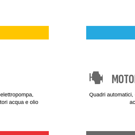
MOTOR
 elettropompa,
Quadri automatici, c
atori acqua e olio
ac