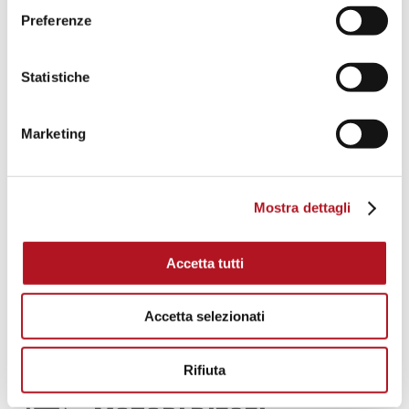
Preferenze
GRUPPI ANTICENDIO
Statistiche
Quadri automatici per motopompa diesel e
Marketing
elettropompa, centraline di controllo,
caricabatterie, riscaldatori acqua e olio
Mostra dettagli
DOWNLOAD CATALOGO
Accetta tutti
GRUPPI ANTINCENDIO
Accetta selezionati
Rifiuta