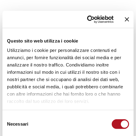
MOTOPOMPE
IRRIGAZIONE
Questo sito web utilizza i cookie
Utilizziamo i cookie per personalizzare contenuti ed
annunci, per fornire funzionalità dei social media e per
Centraline di controllo locale e via modem,
analizzare il nostro traffico. Condividiamo inoltre
centraline di regolazione pressione pompa,
informazioni sul modo in cui utilizzi il nostro sito con i
attuatori e accessori
nostri partner che si occupano di analisi dei dati web,
pubblicità e social media, i quali potrebbero combinarle
DOWNLOAD CATALOGO
con altre informazioni che hai fornito loro o che hanno
raccolto dal tuo utilizzo dei loro servizi.
MOTOPOMPE IRRIGAZIONE
Selezione
Necessari
del
consenso