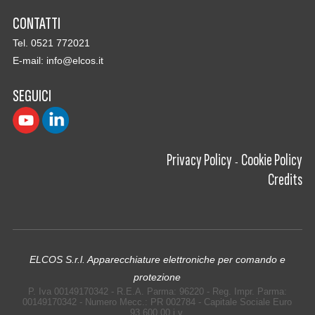
CONTATTI
Tel. 0521 772021
E-mail:
info@elcos.it
SEGUICI
Privacy Policy
Cookie Policy
-
Credits
ELCOS S.r.l. Apparecchiature elettroniche per comando e
protezione
P. Iva 00149170342 - R.E.A. Parma: 96220 - Reg. Impr. Parma:
00149170342 - Numero Mecc.: PR 002784 - Capitale Sociale Euro
93.600,00 i.v.