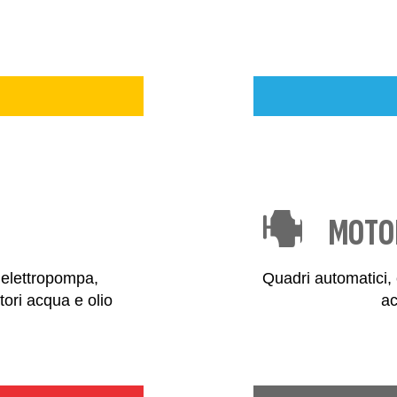
MOTOR
 elettropompa,
Quadri automatici, c
atori acqua e olio
ac