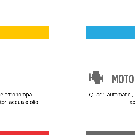
MOTOR
 elettropompa,
Quadri automatici, c
atori acqua e olio
ac