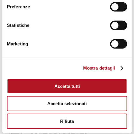
Preferenze
GRUPPI ANTICENDIO
Statistiche
Quadri automatici per motopompa diesel e
Marketing
elettropompa, centraline di controllo,
caricabatterie, riscaldatori acqua e olio
Mostra dettagli
DOWNLOAD CATALOGO
Accetta tutti
GRUPPI ANTINCENDIO
Accetta selezionati
Rifiuta