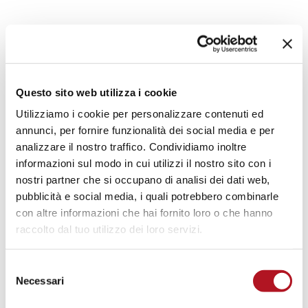
MOTOPOMPE
IRRIGAZIONE
Questo sito web utilizza i cookie
Utilizziamo i cookie per personalizzare contenuti ed
annunci, per fornire funzionalità dei social media e per
Centraline di controllo locale e via modem,
analizzare il nostro traffico. Condividiamo inoltre
centraline di regolazione pressione pompa,
informazioni sul modo in cui utilizzi il nostro sito con i
attuatori e accessori
nostri partner che si occupano di analisi dei dati web,
pubblicità e social media, i quali potrebbero combinarle
DOWNLOAD CATALOGO
con altre informazioni che hai fornito loro o che hanno
raccolto dal tuo utilizzo dei loro servizi.
MOTOPOMPE IRRIGAZIONE
Selezione
Necessari
del
consenso