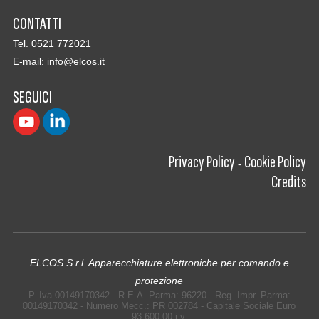
CONTATTI
Tel. 0521 772021
E-mail:
info@elcos.it
SEGUICI
Privacy Policy
Cookie Policy
-
Credits
ELCOS S.r.l. Apparecchiature elettroniche per comando e
protezione
P. Iva 00149170342 - R.E.A. Parma: 96220 - Reg. Impr. Parma:
00149170342 - Numero Mecc.: PR 002784 - Capitale Sociale Euro
93.600,00 i.v.