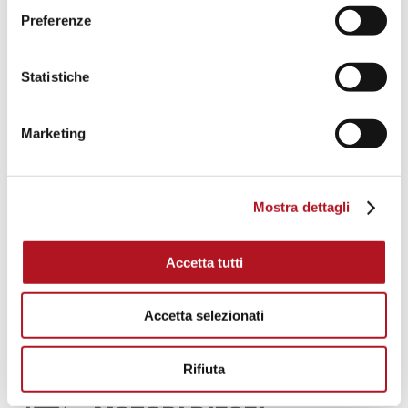
Preferenze
GRUPPI ANTICENDIO
Statistiche
Quadri automatici per motopompa diesel e
Marketing
elettropompa, centraline di controllo,
caricabatterie, riscaldatori acqua e olio
Mostra dettagli
DOWNLOAD CATALOGO
Accetta tutti
GRUPPI ANTINCENDIO
Accetta selezionati
Rifiuta