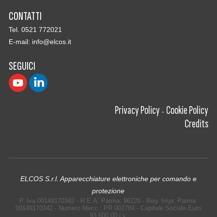
CONTATTI
Tel. 0521 772021
E-mail:
info@elcos.it
SEGUICI
Privacy Policy
Cookie Policy
-
Credits
ELCOS S.r.l. Apparecchiature elettroniche per comando e
protezione
P. Iva 00149170342 - R.E.A. Parma: 96220 - Reg. Impr. Parma:
00149170342 - Numero Mecc.: PR 002784 - Capitale Sociale Euro
93.600,00 i.v.