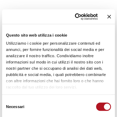
MOTOPOMPE
IRRIGAZIONE
Questo sito web utilizza i cookie
Utilizziamo i cookie per personalizzare contenuti ed
annunci, per fornire funzionalità dei social media e per
Centraline di controllo locale e via modem,
analizzare il nostro traffico. Condividiamo inoltre
centraline di regolazione pressione pompa,
informazioni sul modo in cui utilizzi il nostro sito con i
attuatori e accessori
nostri partner che si occupano di analisi dei dati web,
pubblicità e social media, i quali potrebbero combinarle
DOWNLOAD CATALOGO
con altre informazioni che hai fornito loro o che hanno
raccolto dal tuo utilizzo dei loro servizi.
MOTOPOMPE IRRIGAZIONE
Selezione
Necessari
del
consenso